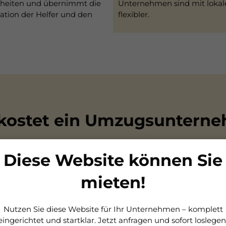
enheiten und übernimmt die
Unternehmen sind mit lokale
ation der Helfer und den
flexibler.
kostet ein Umzugsuntern
n, Distanz, Stockwerken und Zusatzleistungen. Typische Ric
Diese Website können Sie
€
€
mieten!
ten schon ab 10–12 € pro Stunde, während ein professionell
Nutzen Sie diese Website für Ihr Unternehmen – komplett
Abbau und Aufbau liegen oft zwischen 500–1.250 €, abhängi
eingerichtet und startklar. Jetzt anfragen und sofort loslegen