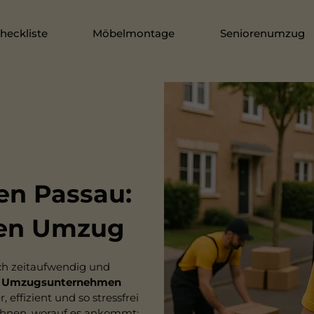
eckliste
Möbelmontage
Seniorenumzug
n Passau:
eien Umzug
uch zeitaufwendig und
s
Umzugsunternehmen
effizient und so stressfrei
 Ihnen, worauf es ankommt: