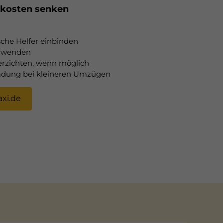
kosten senken
che Helfer einbinden
erwenden
erzichten, wenn möglich
ladung bei kleineren Umzügen
xi.de