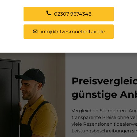
02307 9674348
info@fritzesmoebeltaxi.de
Preisvergleic
günstige An
Vergleichen Sie mehrere Ang
transparente Preise ohne v
viele Rezensionen (idealerwe
Leistungsbeschreibungen si