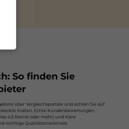
h: So finden Sie
bieter
ebote über Vergleichsportale und achten Sie auf
ersteckte Kosten. Echte Kundenbewertungen,
ise 4,5 Sterne oder mehr) und klare
nd wichtige Qualitätsmerkmale.