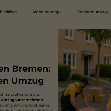
eckliste
Möbelmontage
Seniorenumzug
n Bremen:
eien Umzug
uch zeitaufwendig und
s
Umzugsunternehmen
 effizient und so stressfrei
 Ihnen, worauf es ankommt: