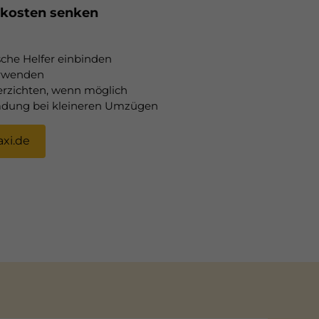
kosten senken
che Helfer einbinden
erwenden
erzichten, wenn möglich
ladung bei kleineren Umzügen
xi.de