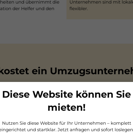
enheiten und übernimmt die
Unternehmen sind mit lokale
ation der Helfer und den
flexibler.
kostet ein Umzugsuntern
en, Distanz, Stockwerken und Zusatzleistungen. Typische Ric
Diese Website können Sie
€
€
mieten!
ten schon ab 10–12 € pro Stunde, während ein professionell
Nutzen Sie diese Website für Ihr Unternehmen – komplett
Abbau und Aufbau liegen oft zwischen 500–1.250 €, abhängi
eingerichtet und startklar. Jetzt anfragen und sofort loslegen