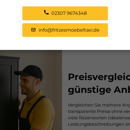
02307 9674348
info@fritzesmoebeltaxi.de
Preisvergleic
günstige An
Vergleichen Sie mehrere Ang
transparente Preise ohne v
viele Rezensionen (idealerwe
Leistungsbeschreibungen si