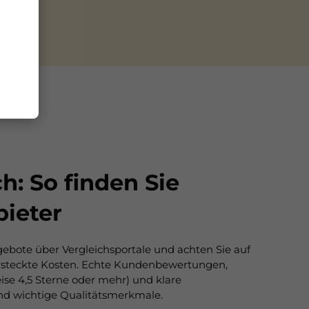
h: So finden Sie
bieter
ebote über Vergleichsportale und achten Sie auf
ersteckte Kosten. Echte Kundenbewertungen,
ise 4,5 Sterne oder mehr) und klare
nd wichtige Qualitätsmerkmale.