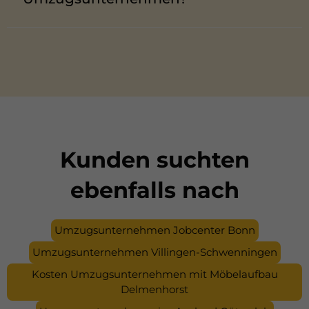
Kosten sparen Sie durch Eigenleistung, Beiladung,
gebrauchte Kartons und studentische Helfer.
Angebote in Mönchengladbach variieren stark –
vergleichen lohnt sich.
Kunden suchten
ebenfalls nach
Umzugsunternehmen Jobcenter Bonn
Umzugsunternehmen Villingen-Schwenningen
Kosten Umzugsunternehmen mit Möbelaufbau
Delmenhorst