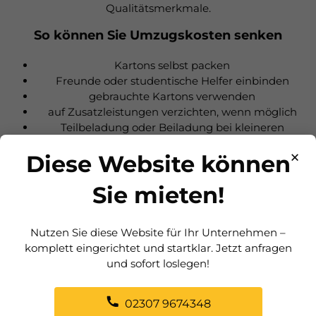
Qualitätsmerkmale.
So können Sie Umzugskosten senken
Kartons selbst packen
Freunde oder studentische Helfer einbinden
gebrauchte Kartons verwenden
auf Zusatzleistungen verzichten, wenn möglich
Teilbeladung oder Beiladung bei kleineren
Umzügen
×
Diese Website können
info@fritzesmoebeltaxi.de
Sie mieten!
Nutzen Sie diese Website für Ihr Unternehmen –
komplett eingerichtet und startklar. Jetzt anfragen
und sofort loslegen!
Regionale Unterschiede
02307 9674348