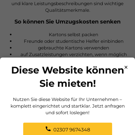
und klare Leistungsbeschreibungen sind wichtige
Qualitätsmerkmale.
So können Sie Umzugskosten senken
Kartons selbst packen
Freunde oder studentische Helfer einbinden
gebrauchte Kartons verwenden
auf Zusatzleistungen verzichten, wenn möglich
Teilbeladung oder Beiladung bei kleineren
×
Diese Website können
Umzügen
Sie mieten!
info@fritzesmoebeltaxi.de
Nutzen Sie diese Website für Ihr Unternehmen –
komplett eingerichtet und startklar. Jetzt anfragen
und sofort loslegen!
02307 9674348